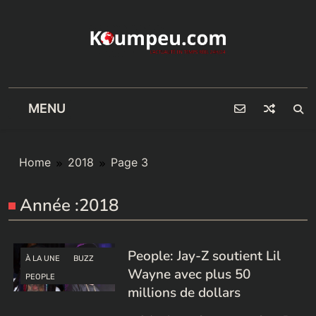
Skip
to
content
MENU
Home
2018
Page 3
Année :
2018
People: Jay-Z soutient Lil
À LA UNE
BUZZ
Wayne avec plus 50
PEOPLE
millions de dollars