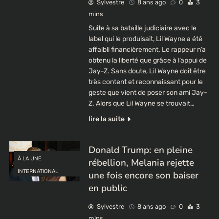
Sylvestre
8 ans ago
0
3
mins
Suite à sa bataille judiciaire avec le
label qui le produisait, Lil Wayne a été
affaibli financièrement. Le rappeur n’a
obtenu la liberté que grâce à l’appui de
Jay-Z. Sans doute, Lil Wayne doit être
très content et reconnaissant pour le
geste que vient de poser son ami Jay-
Z. Alors que Lil Wayne se trouvait…
lire la suite
Donald Trump: en pleine
À LA UNE
rébellion, Melania rejette
INTERNATIONAL
une fois encore son baiser
en public
Sylvestre
8 ans ago
0
3
mins