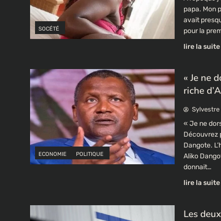
papa. Mon p
avait presqu
SOCÉTÉ
pour la prem
lire la suite
« Je ne 
riche d’
Sylvestre
« Je ne dors
Découvrez p
Dangote. L’
ECONOMIE
POLITIQUE
Aliko Dango
donnait…
lire la suite
Les deux