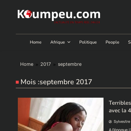
Skip
to
content
Home
Afrique
Politique
People
S
Home
2017
septembre
Mois :
septembre 2017
Terrible
avec la
Sylvestre
A l’époque j