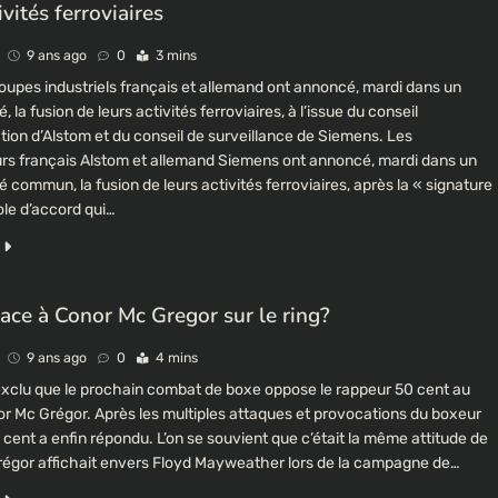
ivités ferroviaires
9 ans ago
0
3 mins
oupes industriels français et allemand ont annoncé, mardi dans un
la fusion de leurs activités ferroviaires, à l’issue du conseil
tion d’Alstom et du conseil de surveillance de Siemens. Les
rs français Alstom et allemand Siemens ont annoncé, mardi dans un
ommun, la fusion de leurs activités ferroviaires, après la « signature
ole d’accord qui…
face à Conor Mc Gregor sur le ring?
9 ans ago
0
4 mins
s exclu que le prochain combat de boxe oppose le rappeur 50 cent au
r Mc Grégor. Après les multiples attaques et provocations du boxeur
0 cent a enfin répondu. L’on se souvient que c’était la même attitude de
égor affichait envers Floyd Mayweather lors de la campagne de…