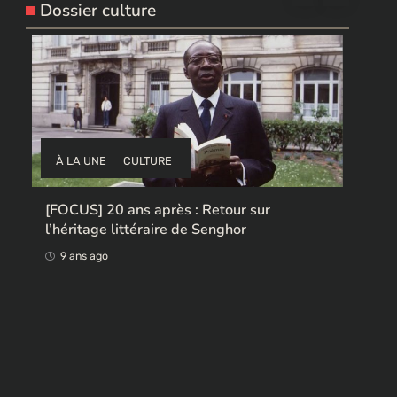
Dossier culture
À LA UNE
CULTURE
À 
[FOCUS] 20 ans après : Retour sur
l’héritage littéraire de Senghor
Ces 
rend
9 ans ago
9 