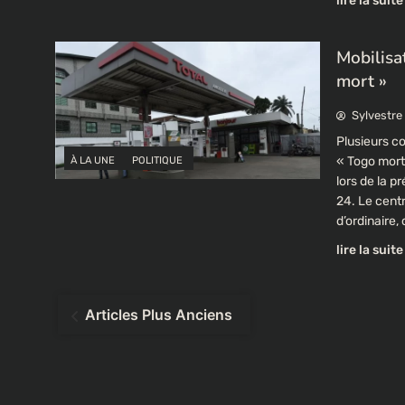
lire la suite
Mobilisa
mort »
Sylvestre
Plusieurs c
« Togo mort 
À LA UNE
POLITIQUE
lors de la 
24. Le cent
d’ordinaire
lire la suite
Navigation
Articles Plus Anciens
des
articles