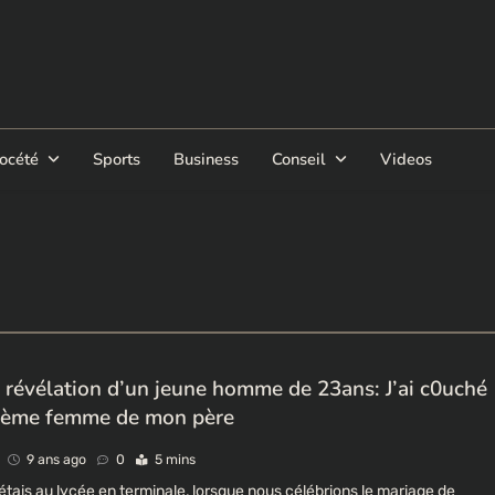
océté
Sports
Business
Conseil
Videos
s révélation d’un jeune homme de 23ans: J’ai c0uché
 4ème femme de mon père
9 ans ago
0
5 mins
’étais au lycée en terminale, lorsque nous célébrions le mariage de