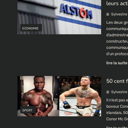
leurs act
Sylvestre
Les deux gr
communiqué, 
ECONOMIE
d’administra
constructeu
communiqué c
d’un protoc
lire la suite
50 cent 
Sylvestre
Il n’est pa
boxeur Cono
SPORT
irlandais, 5
Conor Mc Gr