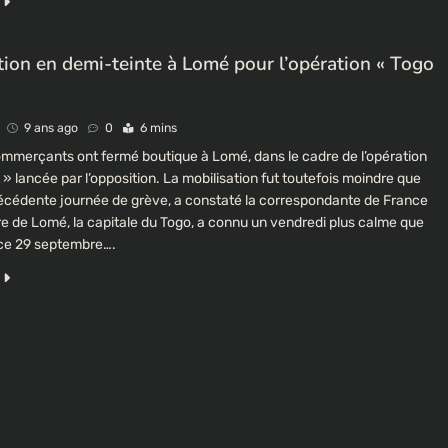
tion en demi-teinte à Lomé pour l’opération « Togo
9 ans ago
0
6 mins
ommerçants ont fermé boutique à Lomé, dans le cadre de l’opération
» lancée par l’opposition. La mobilisation fut toutefois moindre que
précédente journée de grève, a constaté la correspondante de France
re de Lomé, la capitale du Togo, a connu un vendredi plus calme que
CULTURE
, ce 29 septembre….
Un portrait d’Ousmane Sonko flotte dans
les rues de Paris
9 ans ago