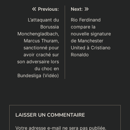
supprimée des
Navigation
Previous:
Next:
archives nationales
de
L’attaquant du
Rio Ferdinand
Borussia
compare la
l’article
Monchengladbach,
nouvelle signature
Marcus Thuram,
de Manchester
sanctionné pour
United à Cristiano
avoir craché sur
Ronaldo
son adversaire lors
du choc en
Bundesliga (Vidéo)
LAISSER UN COMMENTAIRE
Votre adresse e-mail ne sera pas publiée.