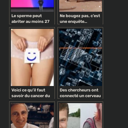
Le sperme peut
Ne bougez pas, c’est
abriter au moins 27
une enquête…
virus
politique !
Voici ce qu’il faut
Des chercheurs ont
savoir du cancer du
connecté un cerveau
col de l’utérus
à Internet et veulent y
télécharger des
informations