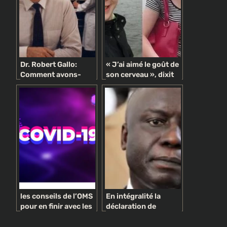
Dr. Robert Gallo:
« J’ai aimé le goût de
Comment avons-
son cerveau », dixit
nous été contraints
un cannibale qui a tué
de créer le virus du
et mangé sa copine
VIH comme arme
secrète pour éliminer
la race africaine
les conseils de l’OMS
En intégralité la
pour en finir avec les
déclaration de
idées reçues sur le
politique générale du
Coronavirus
PM Idrissa Seck