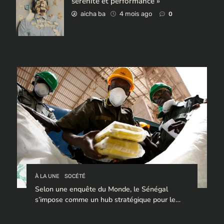
sérénité et performance »
aicha ba
4 mois ago
0
À LA UNE
SOCÉTÉ
Selon une enquête du Monde, le Sénégal
s’impose comme un hub stratégique pour le
trafic de cocaïne à destination de l’Europe.